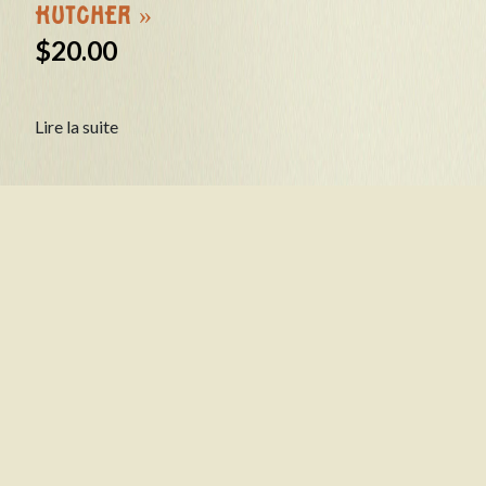
KUTCHER »
produit
$
20.00
Lire la suite