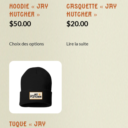
HOODIE « JAY
CASQUETTE « JAY
KUTCHER »
KUTCHER »
$
50.00
$
20.00
Ce
Choix des options
Lire la suite
produit
a
plusieurs
variations.
Les
options
peuvent
être
choisies
sur
la
page
TUQUE « JAY
du