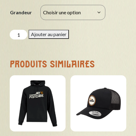
Grandeur
quantité
Ajouter au panier
de
T-
Shirt
"Jay
PRODUITS SIMILAIRES
Kutcher"